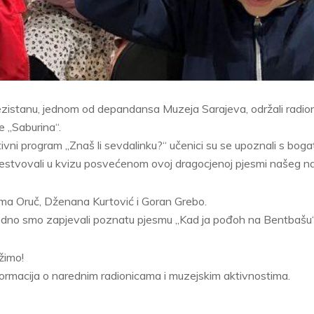
istanu, jednom od depandansa Muzeja Sarajeva, održali radion
 „Saburina“.
vni program „Znaš li sevdalinku?“ učenici su se upoznali s boga
čestvovali u kvizu posvećenom ovoj dragocjenoj pjesmi našeg na
elma Oruč, Dženana Kurtović i Goran Grebo.
jedno smo zapjevali poznatu pjesmu „Kad ja pođoh na Bentbašu“
žimo!
formacija o narednim radionicama i muzejskim aktivnostima.