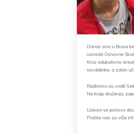
Danas smo u Brusa bez
razreda Osnovne škole
Kroz edukativno-kreati
sevdalinke, a zatim u
Radionicu su vodili S
Na kraju druženja, za
Uskoro se ponovo dru
Pratite nas za više in