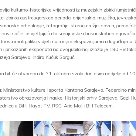
vlja kulturno-historijske vrijednosti iz muzejskih zbirki (umjetni
a, zbirka austrougarskog perioda, orijentalna, muzička, jevrejska
 osmanske arheologije, fotografije, starog oružja, novca, pomoćni
na novi način, osvjetljujući dio sarajevske i bosanskohercegovačk
nosti imali priliku vidjeti na ranijim ekspozicijama i događajima.
ih i prikazanih eksponata na ovoj jubilarnoj izložbi je 190 – istakl
Muzeja Sarajeva, Indira Kučuk Sorguč.
a bit će otvorena do 31. oktobra svaki dan osim nedjelje od 10 
u: Ministarstvo kulture i sporta Kantona Sarajeva, Federalno mini
starstvo obrazovanja i nauke, Historijski arhiv Sarajeva, Gazi
ednica u BiH, Hayat TV, RSG, Aria Mall i BH Telecom.