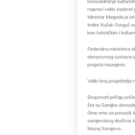
konsolidiranje kulturni
napravi veliki zaokret
Ministar Magoda je ista
Indire Kučuk-Sorguč u
kao turističkim i kult
Federalna ministrica o
obrazovnog sustava u
posjeta muzejima.
Veliki broj posjetitel
Eksponati pričaju priče
šta su Sarajke donosil
čime smo se ponosili, 
sarajevskog društva, ko
Muzej Sarajeva…