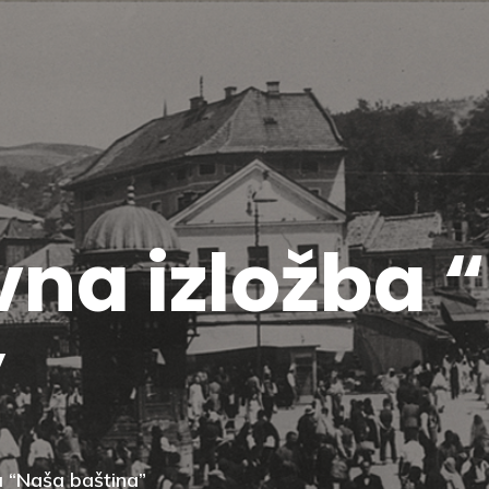
vna izložba 
”
a “Naša baština”