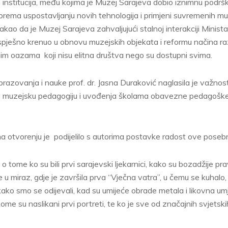
h institucija, među kojima je Muzej Sarajeva dobio iznimnu podršk
 prema uspostavljanju novih tehnologija i primjeni suvremenih m
kao da je Muzej Sarajeva zahvaljujući stalnoj interakciji Minista
spješno krenuo u obnovu muzejskih objekata i reformu načina ra
urnim oazama koji nisu elitna društva nego su dostupni svima.
brazovanja i nauke prof. dr. Jasna Duraković naglasila je važnost
 muzejsku pedagogiju i uvođenja školama obavezne pedagošk
ja na otvorenju je podijelilo s autorima postavke radost ove poseb
 o tome ko su bili prvi sarajevski ljekarnici, kako su bozadžije pra
e u miraz, gdje je završila prva “Vječna vatra”, u čemu se kuhalo
kako smo se odijevali, kad su umijeće obrade metala i likovna umj
me su naslikani prvi portreti, te ko je sve od značajnih svjetskih