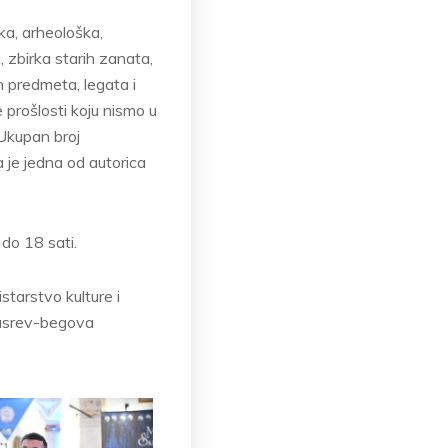
čka, arheološka,
, zbirka starih zanata,
h predmeta, legata i
e prošlosti koju nismo u
 Ukupan broj
a je jedna od autorica
do 18 sati.
starstvo kulture i
 Husrev-begova