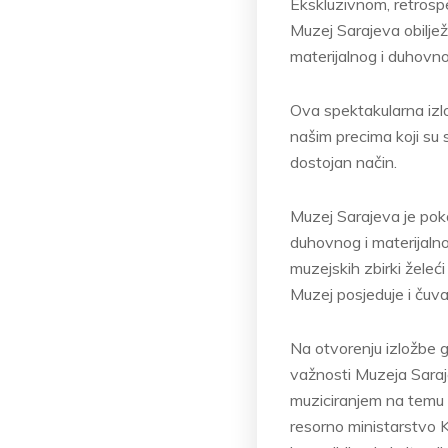
Ekskluzivnom, retrospe
Muzej Sarajeva obilježa
materijalnog i duhovno
Ova spektakularna izlo
našim precima koji su 
dostojan način.
Muzej Sarajeva je pok
duhovnog i materijaln
muzejskih zbirki želeć
Muzej posjeduje i čuv
Na otvorenju izložbe g
važnosti Muzeja Sarajev
muziciranjem na temu S
resorno ministarstvo 