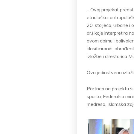
– Ovaj projekat predsta
etnološka, antropološk
20. stoljeća, urbane i
dr.) koje interpretira 
ovom obimu i polivalent
klasificiranih, obrađen
izložbe i direktorica 
Ova jedinstvena izložb
Partneri na projektu s
sporta, Federalno mini
medresa, Islamska zaj