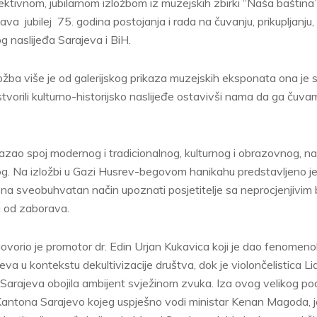
ktivnom, jubilarnom izložbom iz muzejskih zbirki “Naša baština
va jubilej 75. godina postojanja i rada na čuvanju, prikupljanju, z
g naslijeđa Sarajeva i BiH.
žba više je od galerijskog prikaza muzejskih eksponata ona je s
stvorili kulturno-historijsko naslijeđe ostavivši nama da ga čuva
azao spoj modernog i tradicionalnog, kulturnog i obrazovnog, na
og. Na izložbi u Gazi Husrev-begovom hanikahu predstavljeno j
i na sveobuhvatan način upoznati posjetitelje sa neprocjenjivi
a od zaborava.
ovorio je promotor dr. Edin Urjan Kukavica koji je dao fenomen
a u kontekstu dekultivizacije društva, dok je violončelistica Lid
arajeva obojila ambijent svježinom zvuka. Iza ovog velikog podu
Kantona Sarajevo kojeg uspješno vodi ministar Kenan Magoda, je