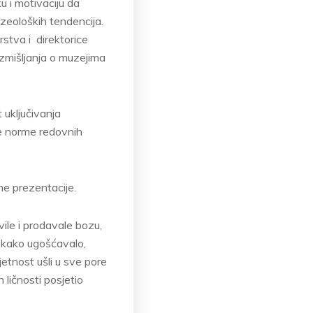
u i motivaciju da
uzeoloških tendencija.
rstva i direktorice
zmišljanja o muzejima
 uključivanja
e norme redovnih
ne prezentacije.
vile i prodavale bozu,
, kako ugošćavalo,
etnost ušli u sve pore
 ličnosti posjetio