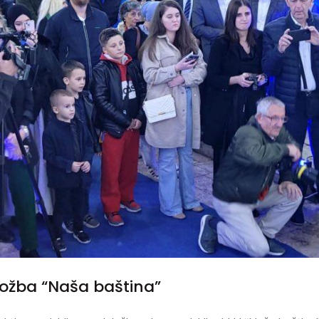
zložba “Naša baština”