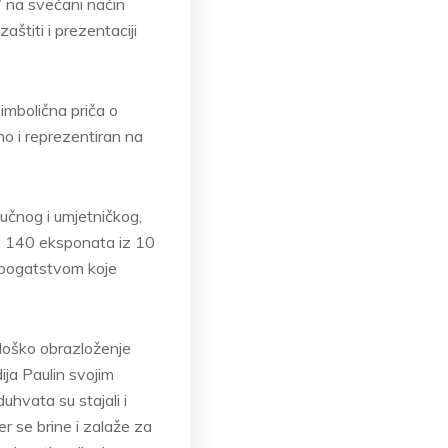
” na svečani način
aštiti i prezentaciji
imbolična priča o
mo i reprezentiran na
učnog i umjetničkog,
e 140 eksponata iz 10
m bogatstvom koje
ološko obrazloženje
ija Paulin svojim
hvata su stajali i
r se brine i zalaže za