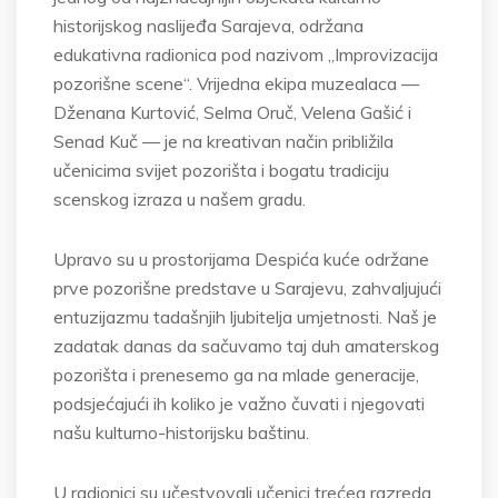
historijskog naslijeđa Sarajeva, održana
edukativna radionica pod nazivom „Improvizacija
pozorišne scene“. Vrijedna ekipa muzealaca —
Dženana Kurtović, Selma Oruč, Velena Gašić i
Senad Kuč — je na kreativan način približila
učenicima svijet pozorišta i bogatu tradiciju
scenskog izraza u našem gradu.
Upravo su u prostorijama Despića kuće održane
prve pozorišne predstave u Sarajevu, zahvaljujući
entuzijazmu tadašnjih ljubitelja umjetnosti. Naš je
zadatak danas da sačuvamo taj duh amaterskog
pozorišta i prenesemo ga na mlade generacije,
podsjećajući ih koliko je važno čuvati i njegovati
našu kulturno-historijsku baštinu.
U radionici su učestvovali učenici trećeg razreda