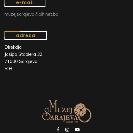
e-mail
muzejsarajeva@bih.net.ba
adresa
Direkcija
Josipa Štadlera 32,
71000 Sarajevo
BiH