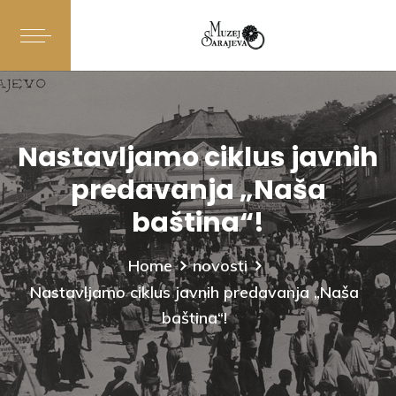
Nastavljamo ciklus javnih
predavanja „Naša
baština“!
Home
novosti
Nastavljamo ciklus javnih predavanja „Naša
baština“!