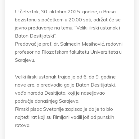
U četvrtak, 30. oktobra 2025. godine, u Brusa
bezistanu s početkom u 20:00 sati, održat će se
javno predavanje na temu: “Veliki ilirski ustanak i
Baton Desitijatski“.
Predavač je prof. dr. Salmedin Mesihović, redovni
profesor na Filozofskom fakultetu Univerziteta u
Sarajevu.
Veliki ilirski ustanak trajao je od 6. do 9. godine
nove ere, a predvodio ga je Baton Desitijatski,
vođa naroda Desitijata, koji je naseljavao
područje današnjeg Sarajeva.
Rimski pisac Svetonije zapisao je da je to bio
najteži rat koji su Rimljani vodili još od punskih
ratova.