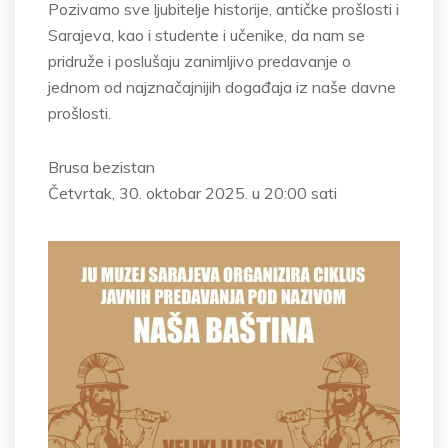
Pozivamo sve ljubitelje historije, antičke prošlosti i
Sarajeva, kao i studente i učenike, da nam se
pridruže i poslušaju zanimljivo predavanje o
jednom od najznačajnijih događaja iz naše davne
prošlosti.
Brusa bezistan
Četvrtak, 30. oktobar 2025. u 20:00 sati