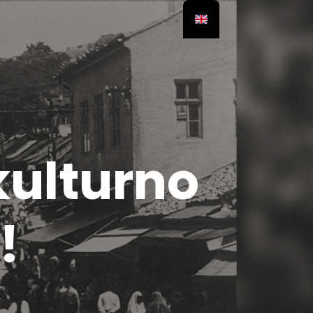
kulturno
!