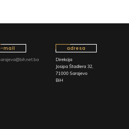
e-mail
adresa
arajeva@bih.net.ba
Direkcija
Josipa Štadlera 32,
71000 Sarajevo
BiH