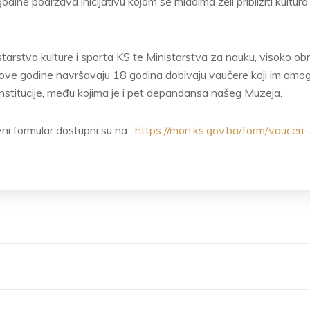
dine podržava inicijativu kojom se mladima želi približiti kultura 
starstva kulture i sporta KS te Ministarstva za nauku, visoko ob
ku ove godine navršavaju 18 godina dobivaju vaučere koji im om
 institucije, među kojima je i pet depandansa našeg Muzeja.
avni formular dostupni su na :
https://mon.ks.gov.ba/form/vauceri