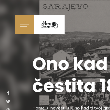
Ono kad 
čestita 
Home
novosti
Ono kad ti tvoj gr