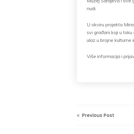
Muzej Sarajeva i ove go
nudi.
U okviru projekta Mini
svi građani koji u to
ulaz u brojne kulturne
Više informacija i prij
Previous Post