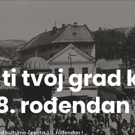
ti tvoj grad 
18. rođendan 
ad kulturno čestita 18. rođendan !