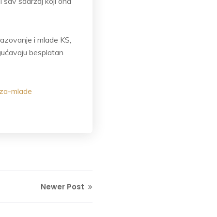
i sav sadržaj koji ona
razovanje i mlade KS,
ogućavaju besplatan
-za-mlade
Newer Post