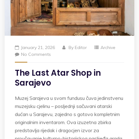
January 21, 2026
By
Editor
Archive
No Comments
The Last Atar Shop in
Sarajevo
Muzej Sarajeva u svom fundusu čuva jedinstvenu
muzejsku cjelinu – posljednji sačuvani atarski
dućan u Sarajevu, zajedno s gotovo kompletnim
originalnim inventarom. Ova izuzetna zbirka
predstavlja rijedak i dragocjen izvor za
proučavanje kulturno-historijskog naslijeđa grada,