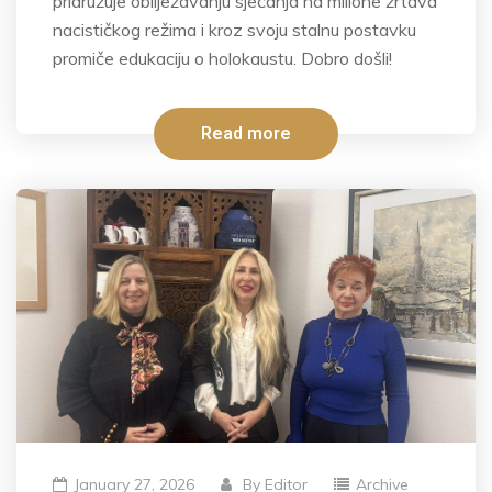
pridružuje obilježavanju sjećanja na milione žrtava
nacističkog režima i kroz svoju stalnu postavku
promiče edukaciju o holokaustu. Dobro došli!
Read more
January 27, 2026
By
Editor
Archive