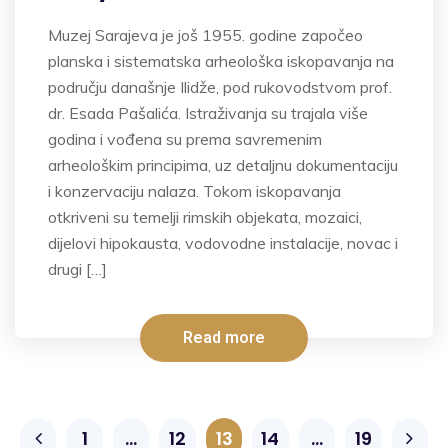
Muzej Sarajeva je još 1955. godine započeo
planska i sistematska arheološka iskopavanja na
području današnje Ilidže, pod rukovodstvom prof.
dr. Esada Pašalića. Istraživanja su trajala više
godina i vođena su prema savremenim
arheološkim principima, uz detaljnu dokumentaciju
i konzervaciju nalaza. Tokom iskopavanja
otkriveni su temelji rimskih objekata, mozaici,
dijelovi hipokausta, vodovodne instalacije, novac i
drugi […]
Read more
1
…
12
13
14
…
19