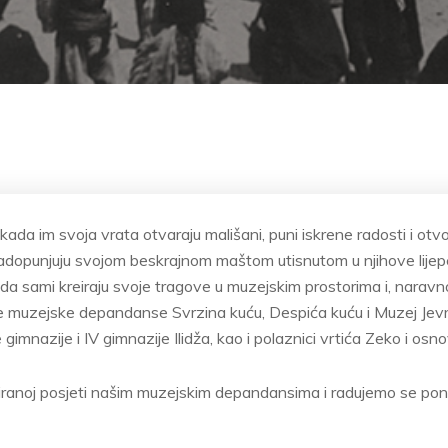
 kada im svoja vrata otvaraju mališani, puni iskrene radosti i otvo
 nadopunjuju svojom beskrajnom maštom utisnutom u njihove lijep
da sami kreiraju svoje tragove u muzejskim prostorima i, naravno,
še muzejske depandanse Svrzina kuću, Despića kuću i Muzej Jevre
 gimnazije i IV gimnazije Ilidža, kao i polaznici vrtića Zeko i osn
ranoj posjeti našim muzejskim depandansima i radujemo se po