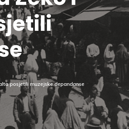
etili
se
 Malta posjetili muzejske depandanse