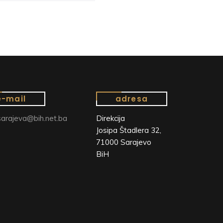
e-mail
adresa
arajeva@bih.net.ba
Direkcija
Josipa Štadlera 32,
71000 Sarajevo
BiH