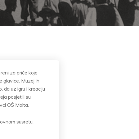
reni za priče koje
e glavice. Muzej ih
 da uz igru i kreaciju
ja posjetili su
ovci OŠ Malta.
novnom susretu.