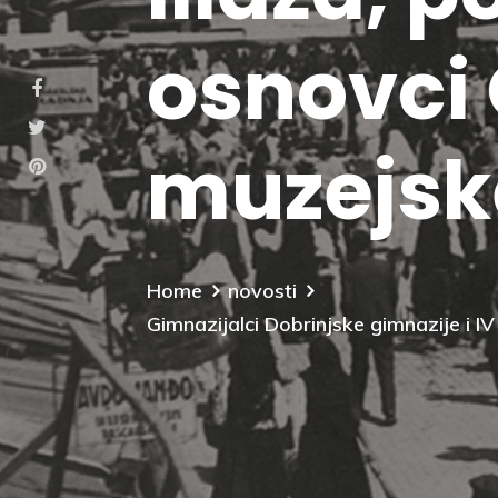
osnovci 
muzejsk
Home
novosti
Gimnazijalci Dobrinjske gimnazije i I