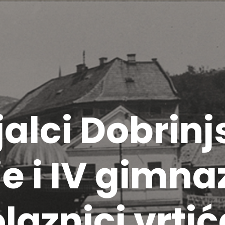
alci Dobrinj
e i IV gimnaz
olaznici vrti