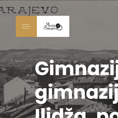
Gimnazij
gimnazij
Ilidža, p