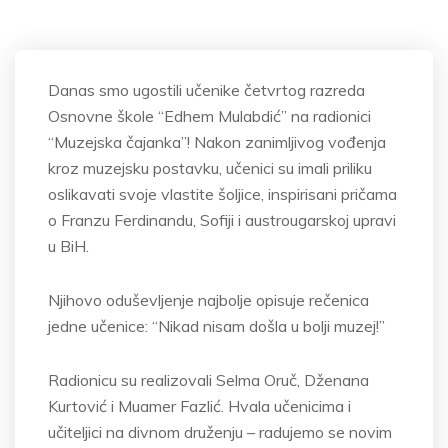
Danas smo ugostili učenike četvrtog razreda
Osnovne škole “Edhem Mulabdić” na radionici
“Muzejska čajanka”! Nakon zanimljivog vođenja
kroz muzejsku postavku, učenici su imali priliku
oslikavati svoje vlastite šoljice, inspirisani pričama
o Franzu Ferdinandu, Sofiji i austrougarskoj upravi
u BiH.
Njihovo oduševljenje najbolje opisuje rečenica
jedne učenice: “Nikad nisam došla u bolji muzej!”
Radionicu su realizovali Selma Oruč, Dženana
Kurtović i Muamer Fazlić. Hvala učenicima i
učiteljici na divnom druženju – radujemo se novim