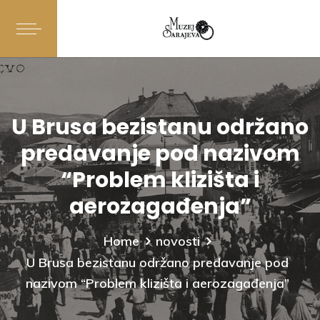
U Brusa bezistanu održano
predavanje pod nazivom
“Problem klizišta i
aerozagađenja”
Home
novosti
U Brusa bezistanu održano predavanje pod
nazivom “Problem klizišta i aerozagađenja”