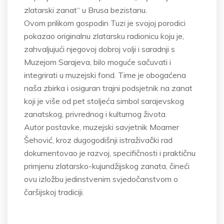
zlatarski zanat“ u Brusa bezistanu.
Ovom prilikom gospodin Tuzi je svojoj porodici
pokazao originalnu zlatarsku radionicu koju je,
zahvaljujući njegovoj dobroj volji i saradnji s
Muzejom Sarajeva, bilo moguće sačuvati i
integrirati u muzejski fond. Time je obogaćena
naša zbirka i osiguran trajni podsjetnik na zanat
koji je više od pet stoljeća simbol sarajevskog
zanatskog, privrednog i kulturnog života.
Autor postavke, muzejski savjetnik Moamer
Šehović, kroz dugogodišnji istraživački rad
dokumentovao je razvoj, specifičnosti i praktičnu
primjenu zlatarsko-kujundžijskog zanata, čineći
ovu izložbu jedinstvenim svjedočanstvom o
čaršijskoj tradiciji.