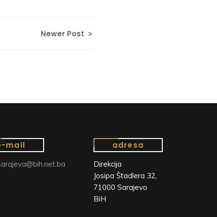
Newer Post
e-mail
adresa
arajeva@bih.net.ba
Direkcija
Josipa Štadlera 32,
71000 Sarajevo
BiH