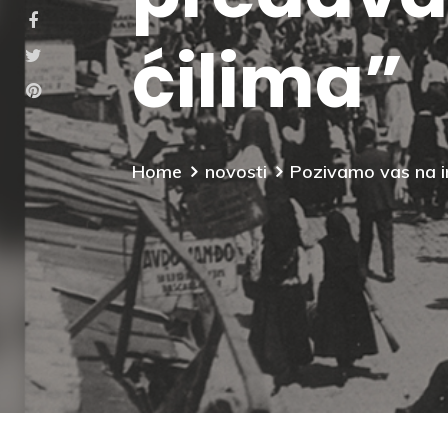
ćilima”
Home
novosti
Pozivamo vas na i