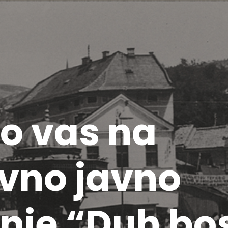
o vas na
ivno javno
nje “Duh bo