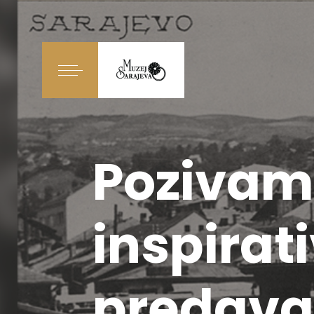
Pozivam
inspirat
predava