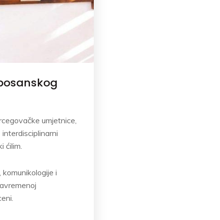
 bosanskog
cegovačke umjetnice,
interdisciplinarni
 ćilim.
 komunikologije i
u savremenoj
eni.