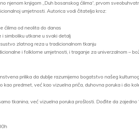
sano njenom knjigom „Duh bosanskog ćilima“, prvom sveobuhvat
ionalnoj umjetnosti. Autorica vodi čitatelja kroz:
 ćilima od neolita do danas
i simboliku utkane u svaki detalj
risustvo zlatnog reza u tradicionalnom tkanju
icionalne i folklorne umjetnosti, i traganje za univerzalnom – 
nstvena prilika da dublje razumijemo bogatstvo našeg kulturnog 
o kao predmet, već kao vizuelna priča, duhovna poruka i dio ko
 samo tkanina, već vizuelna poruka prošlosti. Dođite da zajedno
.00h