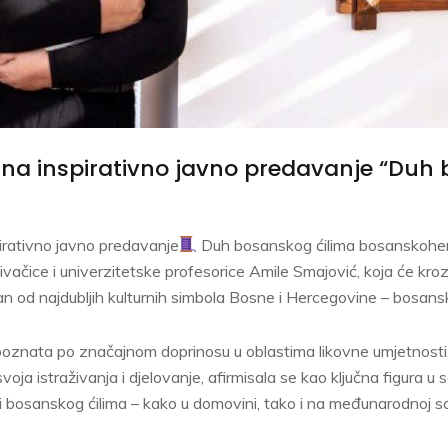
na inspirativno javno predavanje “Duh
rativno javno predavanje
Duh bosanskog ćilima bosanskoher
ivačice i univerzitetske profesorice Amile Smajović, koja će kroz 
an od najdubljih kulturnih simbola Bosne i Hercegovine – bosanski
poznata po značajnom doprinosu u oblastima likovne umjetnosti,
 svoja istraživanja i djelovanje, afirmisala se kao ključna figura 
ciji bosanskog ćilima – kako u domovini, tako i na međunarodnoj sc