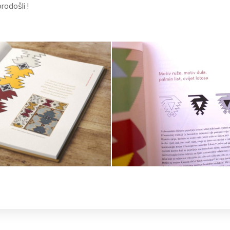
odošli !