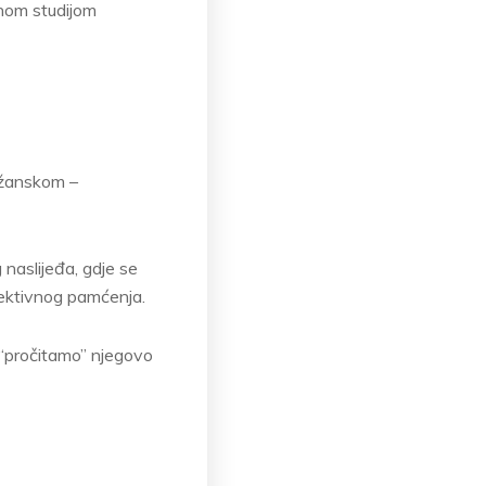
nom studijom
božanskom –
naslijeđa, gdje se
lektivnog pamćenja.
 “pročitamo” njegovo