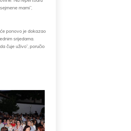
u sejmene mami”,
 kuće ponovo je dokazao
rednim srijedama.
da čuje uživo”, poručio