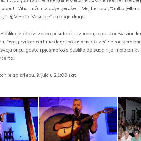
 poput “Vihor ružu niz polje tjeraše”, “Moj beharu”, “Salko Jelku 
, “Oj, Vesela, Veselice” i mnoge druge.
. Publika je bila izuzetno prisutna i otvorena, a prostor Svrzine
u. Ovaj prvi koncert me dodatno inspirisao i već se radujem na
svoju priču, goste i pjesme koje publika do sada nije imala priliku 
certa.
n je za srijedu, 9. jula u 21:00 sat.