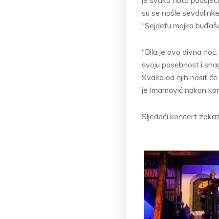
su se našle sevdalinke
“Sejdefu majka buđaše”
“Bila je ovo divna noć
svoju posebnost i snag
Svaka od njih nosit će 
je Imamović nakon kon
Sljedeći koncert zakaza