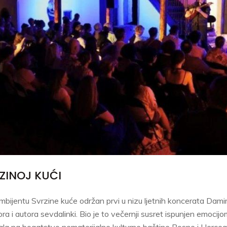
ZINOJ KUĆI
ambijentu Svrzine kuće održan prvi u nizu ljetnih koncerata Dam
a i autora sevdalinki. Bio je to večernji susret ispunjen emocijom,
ala na bogatstvo nematerijalne kulturne baštine Bosne i Herceg