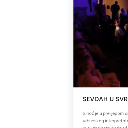
SEVDAH U SVR
Sinoć je u prelijepom 
vrhunskog interpretator
je svaka nota podsjeć