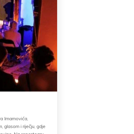
ira Imamovića,
 glasom i riječju, gdje
ovine. Na repertoaru