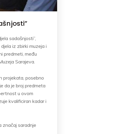
ašnjosti”
jela sadašnjosti”,
djela iz zbirki muzeja i
rani predmeti, među
 Muzeja Sarajeva.
ih projekata, posebno
je da je broj predmeta
kspertnost u ovom
je kvalificiran kadar i
a značaj saradnje