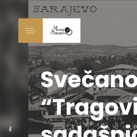
Svečano 
“Tragovi
sadašnjo