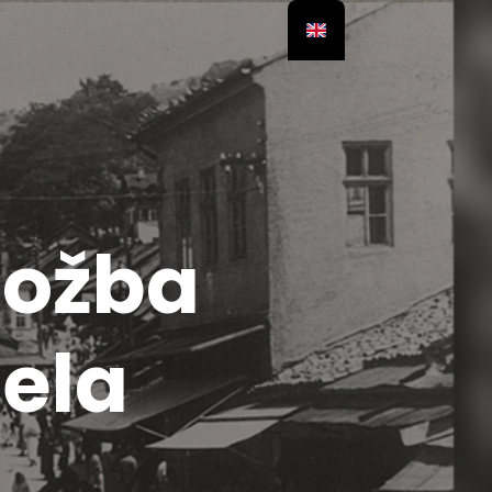
ložba
jela