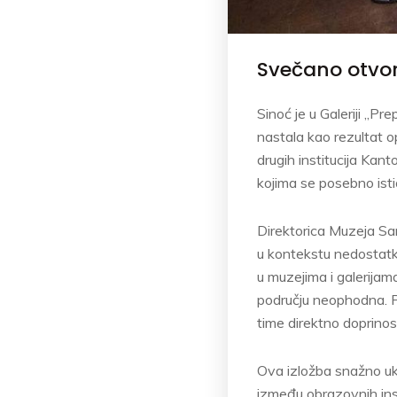
Svečano otvore
Sinoć je u Galeriji „Pr
nastala kao rezultat op
drugih institucija Kant
kojima se posebno isti
Direktorica Muzeja Sar
u kontekstu nedostatka
u muzejima i galerijam
području neophodna. Po
time direktno doprinosi
Ova izložba snažno uk
između obrazovnih inst