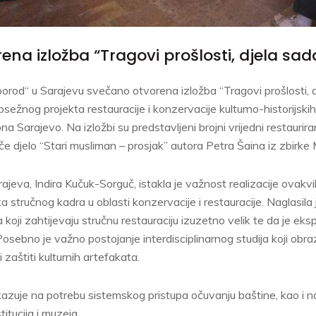
na izložba “Tragovi prošlosti, djela sad
eporod“ u Sarajevu svečano otvorena izložba “Tragovi prošlosti, d
sežnog projekta restauracije i konzervacije kulturno-historijskih 
ona Sarajevo. Na izložbi su predstavljeni brojni vrijedni restauri
če djelo “Stari musliman – prosjak” autora Petra Šaina iz zbirke
ajeva, Indira Kučuk-Sorguč, istakla je važnost realizacije ovakv
 stručnog kadra u oblasti konzervacije i restauracije. Naglasila 
a koji zahtijevaju stručnu restauraciju izuzetno velik te da je e
sebno je važno postojanje interdisciplinarnog studija koji obrazu
 zaštiti kulturnih artefakata.
azuje na potrebu sistemskog pristupa očuvanju baštine, kao i n
itucija i muzeja.