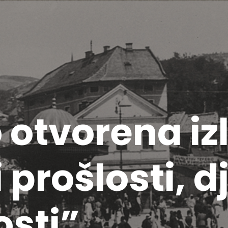
otvorena iz
 prošlosti, d
sti”