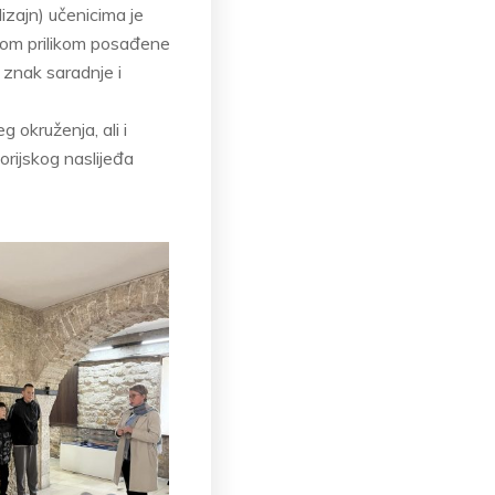
izajn) učenicima je
su tom prilikom posađene
p znak saradnje i
 okruženja, ali i
orijskog naslijeđa