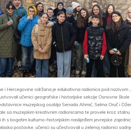
e i Hercegovine održana je edukativna radionica pod nazivom 
sustvovali učenici geografske i historijske sekcije Osnovne škole
redstavnice muzejskog osoblja Senada Ahmić, Selma Oruč i Džen
nale sa muzejskim kreativnim radionicama te provele kroz staln
 ih s bogatim kulturno-historijskim naslijeđem jevrejske zajednic
laska postavke, učenici su učestvovali u zelenoj radionici sadnje