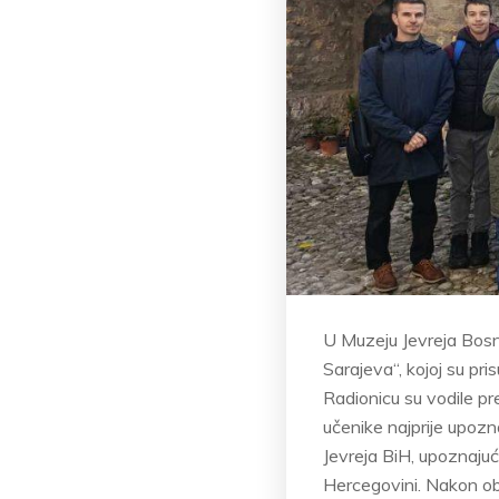
U Muzeju Jevreja Bosn
Sarajeva“, kojoj su pri
Radionicu su vodile p
učenike najprije upoz
Jevreja BiH, upoznajući
Hercegovini. Nakon obi