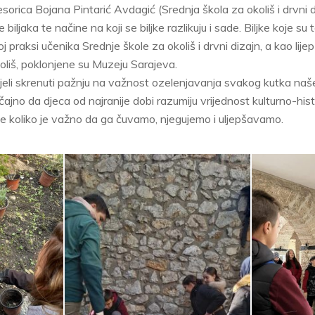
sorica Bojana Pintarić Avdagić (Srednja škola za okoliš i drvni d
e biljaka te načine na koji se biljke razlikuju i sade. Biljke koje 
 praksi učenika Srednje škole za okoliš i drvni dizajn, a kao lije
oliš, poklonjene su Muzeju Sarajeva.
jeli skrenuti pažnju na važnost ozelenjavanja svakog kutka našeg
ačajno da djeca od najranije dobi razumiju vrijednost kulturno-hist
e koliko je važno da ga čuvamo, njegujemo i uljepšavamo.