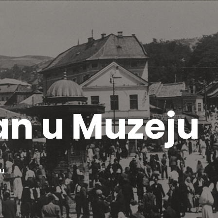
an u Muzeju
ju