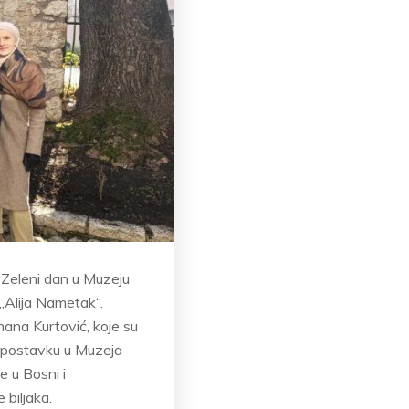
„Zeleni dan u Muzeju
 „Alija Nametak“.
ana Kurtović, koje su
u postavku u Muzeja
e u Bosni i
 biljaka.