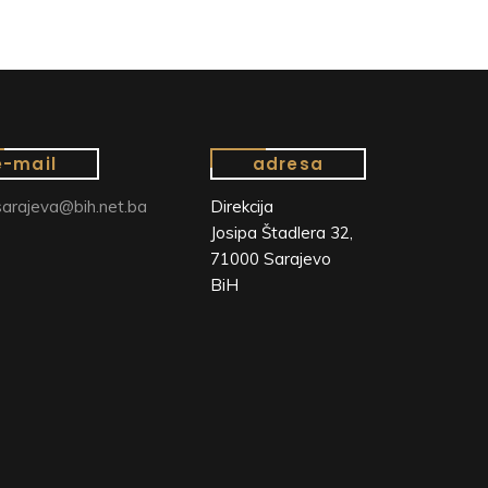
e-mail
adresa
arajeva@bih.net.ba
Direkcija
Josipa Štadlera 32,
71000 Sarajevo
BiH