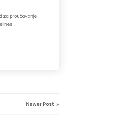
zi za proučavanje
elines
Newer Post