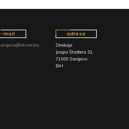
e-mail
adresa
arajeva@bih.net.ba
Direkcija
Josipa Štadlera 32,
71000 Sarajevo
BiH