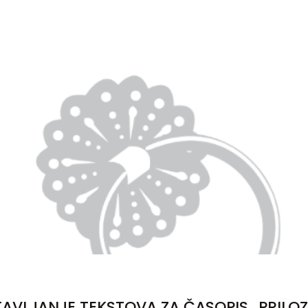
TAVLJANJE TEKSTOVA ZA ČASOPIS „PRILOZ