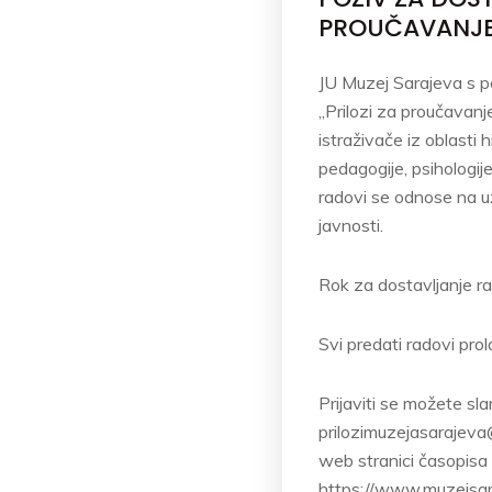
PROUČAVANJE H
JU Muzej Sarajeva s po
„Prilozi za proučavanj
istraživače iz oblasti h
pedagogije, psihologije,
radovi se odnose na už
javnosti.
Rok za dostavljanje r
Svi predati radovi pro
Prijaviti se možete sl
prilozimuzejasarajeva
web stranici časopisa 
https://www.muzejsara