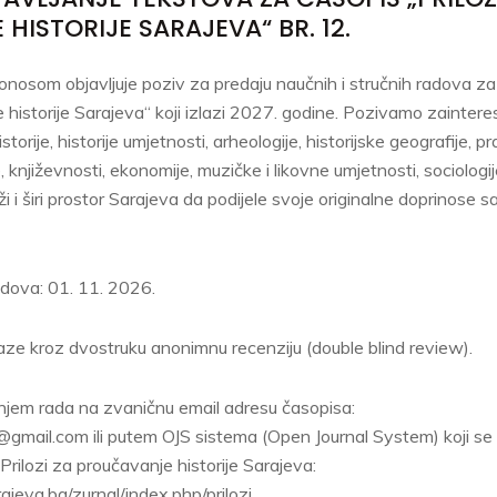
ISTORIJE SARAJEVA“ BR. 12.
nosom objavljuje poziv za predaju naučnih i stručnih radova za
e historije Sarajeva“ koji izlazi 2027. godine. Pozivamo zainteres
istorije, historije umjetnosti, arheologije, historijske geografije, pr
 književnosti, ekonomije, muzičke i likovne umjetnosti, sociologije, 
i i širi prostor Sarajeva da podijele svoje originalne doprinose 
adova: 01. 11. 2026.
laze kroz dvostruku anonimnu recenziju (double blind review).
anjem rada na zvaničnu email adresu časopisa:
@gmail.com ili putem OJS sistema (Open Journal System) koji se 
Prilozi za proučavanje historije Sarajeva:
jeva.ba/zurnal/index.php/prilozi