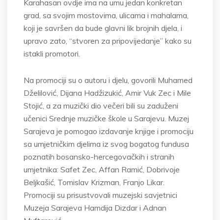
Karahasan ovdje ima na umu jedan konkretan
grad, sa svojim mostovima, ulicama i mahalama,
koji je savršen da bude glavni lik brojnih djela, i
upravo zato, “stvoren za pripovijedanje” kako su
istakli promotori.
Na promociji su o autoru i djelu, govorili Muhamed
Dželilović, Dijana Hadžizukić, Amir Vuk Zec i Mile
Stojić, a za muzički dio večeri bili su zaduženi
učenici Srednje muzičke škole u Sarajevu. Muzej
Sarajeva je pomogao izdavanje knjige i promociju
sa umjetničkim djelima iz svog bogatog fundusa
poznatih bosansko-hercegovačkih i stranih
umjetnika: Safet Zec, Affan Ramić, Dobrivoje
Beljkašić, Tomislav Krizman, Franjo Likar.
Promociji su prisustvovali muzejski savjetnici
Muzeja Sarajeva Hamdija Dizdar i Adnan