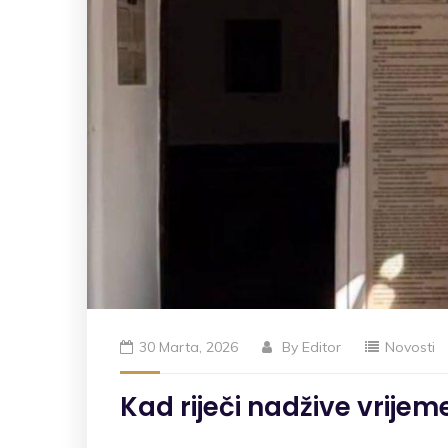
30 Marta, 2026
By
Editor
Novosti
Kad riječi nadžive vrij