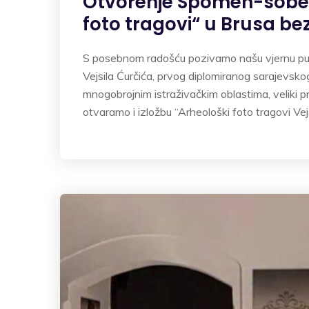
Otvorenje Spomen-sobe Ve
foto tragovi“ u Brusa be
S posebnom radošću pozivamo našu vjernu pub
Vejsila Ćurčića, prvog diplomiranog sarajevskog
mnogobrojnim istraživačkim oblastima, veliki pr
otvaramo i izložbu “Arheološki foto tragovi Vejs