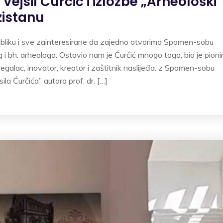
jsil Ćurčić i izložbe „Arheološki
zistanu
liku i sve zainteresirane da zajedno otvorimo Spomen-sobu
 i bh. arheologa. Ostavio nam je Ćurčić mnogo toga, bio je pionir
egalac, inovator, kreator i zaštitnik naslijeđa. z Spomen-sobu
ila Ćurčića” autora prof. dr. […]