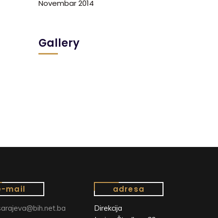
Novembar 2014
Gallery
e-mail
adresa
arajeva@bih.net.ba
Direkcija