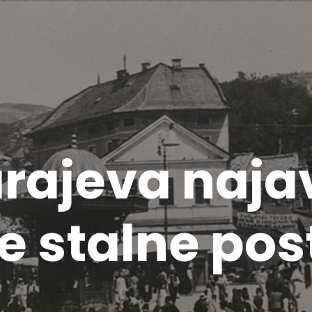
rajeva najav
e stalne po