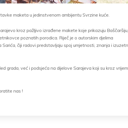
ostavke maketa u jedinstvenom ambijentu Svrzine kuće.
arajevo kroz pažljivo izrađene makete koje prikazuju Baščaršiju
jetnikovce poznatih porodica. Riječ je o autorskim djelima
Sarića, čiji radovi predstavljaju spoj umjetnosti, znanja i izuzet
d grada, već i podsjeća na dijelove Sarajeva koji su kroz vrije
ratite nas !