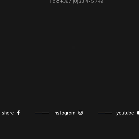
Fax: +387 (0)33 475 749
share
instagram
youtube