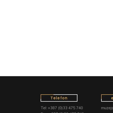
Telefon
Tel: +387 (0)33 475 740
muzejs