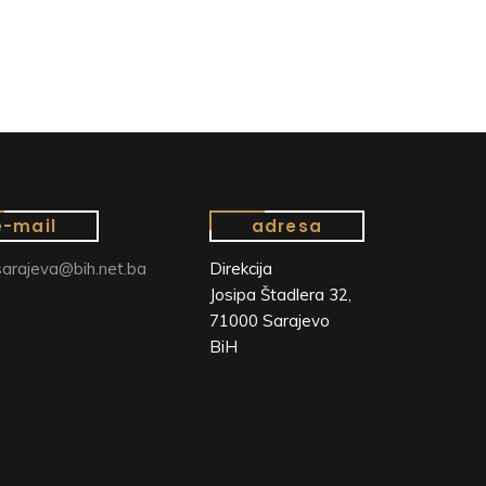
e-mail
adresa
arajeva@bih.net.ba
Direkcija
Josipa Štadlera 32,
71000 Sarajevo
BiH