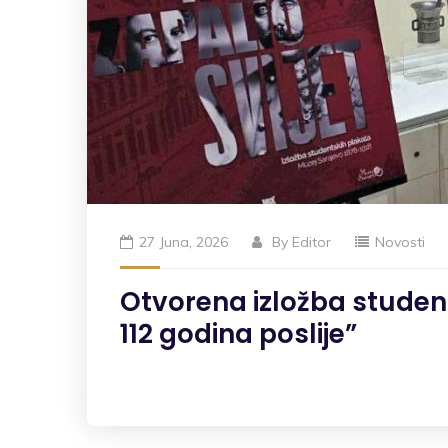
27 Juna, 2026
By
Editor
Novosti
Otvorena izložba student
112 godina poslije”