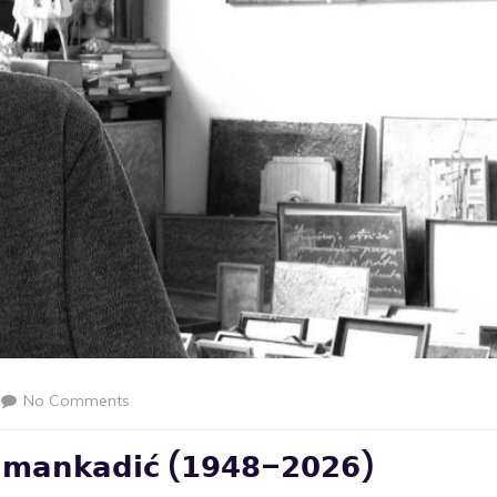
No Comments
𝗺𝗮𝗻𝗸𝗮𝗱𝗶𝗰́ (𝟭𝟵𝟰𝟴–𝟮𝟬𝟮𝟲)