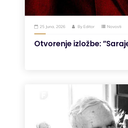
25 Juna, 2026
By
Editor
Novosti
Otvorenje izložbe: ”Saraj