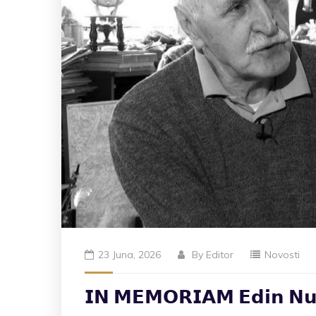
23 Juna, 2026
By
Editor
Novosti
𝗜𝗡 𝗠𝗘𝗠𝗢𝗥𝗜𝗔𝗠 𝗘𝗱𝗶𝗻 𝗡𝘂