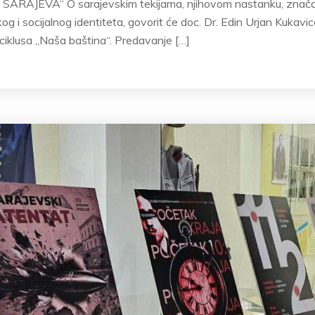
AJEVA“ O sarajevskim tekijama, njihovom nastanku, znača
kog i socijalnog identiteta, govorit će doc. Dr. Edin Urjan Kukavic
ciklusa „Naša baština“. Predavanje […]