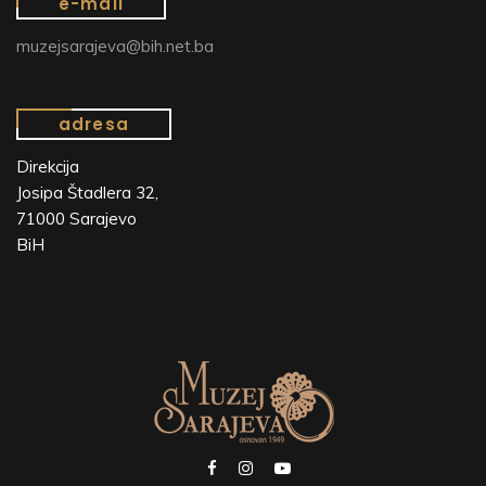
e-mail
muzejsarajeva@bih.net.ba
adresa
Direkcija
Josipa Štadlera 32,
71000 Sarajevo
BiH