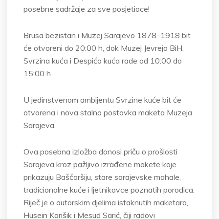
posebne sadržaje za sve posjetioce!
Brusa bezistan i Muzej Sarajevo 1878–1918 bit
će otvoreni do 20:00 h, dok Muzej Jevreja BiH,
Svrzina kuća i Despića kuća rade od 10:00 do
15:00 h.
U jedinstvenom ambijentu Svrzine kuće bit će
otvorena i nova stalna postavka maketa Muzeja
Sarajeva.
Ova posebna izložba donosi priču o prošlosti
Sarajeva kroz pažljivo izrađene makete koje
prikazuju Baščaršiju, stare sarajevske mahale,
tradicionalne kuće i ljetnikovce poznatih porodica.
Riječ je o autorskim djelima istaknutih maketara,
Husein Karišik i Mesud Sarić, čiji radovi