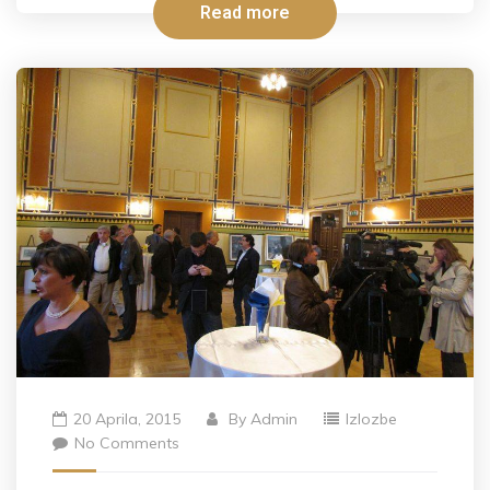
Read more
20 Aprila, 2015
By
Admin
Izlozbe
No Comments