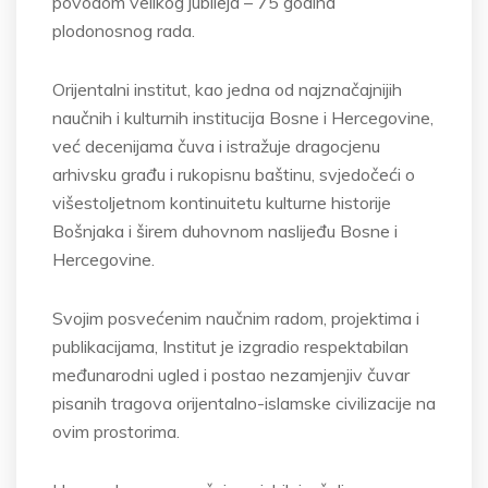
povodom velikog jubileja – 75 godina
plodonosnog rada.
Orijentalni institut, kao jedna od najznačajnijih
naučnih i kulturnih institucija Bosne i Hercegovine,
već decenijama čuva i istražuje dragocjenu
arhivsku građu i rukopisnu baštinu, svjedočeći o
višestoljetnom kontinuitetu kulturne historije
Bošnjaka i širem duhovnom naslijeđu Bosne i
Hercegovine.
Svojim posvećenim naučnim radom, projektima i
publikacijama, Institut je izgradio respektabilan
međunarodni ugled i postao nezamjenjiv čuvar
pisanih tragova orijentalno-islamske civilizacije na
ovim prostorima.