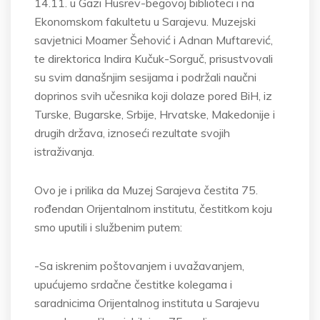
14.11. u Gazi Husrev-begovoj biblioteci i na
Ekonomskom fakultetu u Sarajevu. Muzejski
savjetnici Moamer Šehović i Adnan Muftarević,
te direktorica Indira Kučuk-Sorguč, prisustvovali
su svim današnjim sesijama i podržali naučni
doprinos svih učesnika koji dolaze pored BiH, iz
Turske, Bugarske, Srbije, Hrvatske, Makedonije i
drugih država, iznoseći rezultate svojih
istraživanja.
Ovo je i prilika da Muzej Sarajeva čestita 75.
rođendan Orijentalnom institutu, čestitkom koju
smo uputili i službenim putem:
-Sa iskrenim poštovanjem i uvažavanjem,
upućujemo srdačne čestitke kolegama i
saradnicima Orijentalnog instituta u Sarajevu