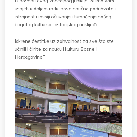
U povodu ovog značajnog jubileja, želimo vam
uspjeh u daljem radu, nove naučne poduhvate i
istrajnost u misiji očuvanja i tumačenja našeg
bogatog kulturno-historijskog naslijeđa.
Iskrene čestitke uz zahvalnost za sve što ste
učinili i činite za nauku i kulturu Bosne i
Hercegovine.”