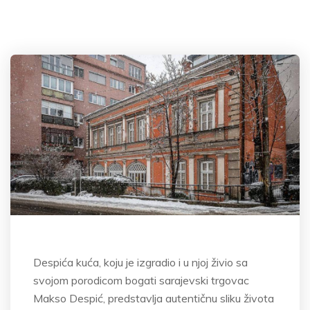
Despića kuća, koju je izgradio i u njoj živio sa
svojom porodicom bogati sarajevski trgovac
Makso Despić, predstavlja autentičnu sliku života