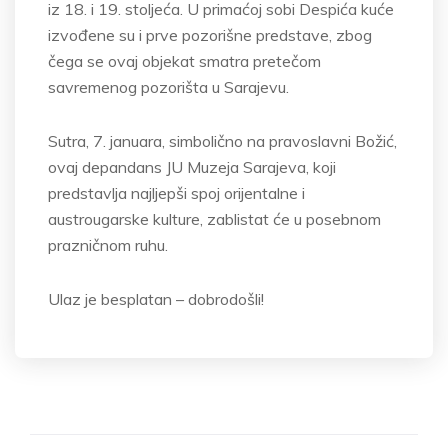
iz 18. i 19. stoljeća. U primaćoj sobi Despića kuće
izvođene su i prve pozorišne predstave, zbog
čega se ovaj objekat smatra pretečom
savremenog pozorišta u Sarajevu.
Sutra, 7. januara, simbolično na pravoslavni Božić,
ovaj depandans JU Muzeja Sarajeva, koji
predstavlja najljepši spoj orijentalne i
austrougarske kulture, zablistat će u posebnom
prazničnom ruhu.
Ulaz je besplatan – dobrodošli!