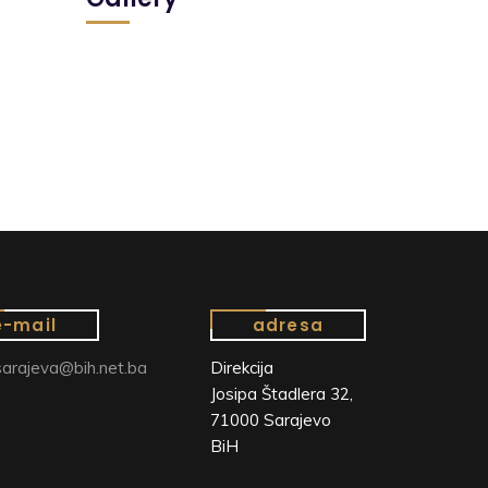
e-mail
adresa
arajeva@bih.net.ba
Direkcija
Josipa Štadlera 32,
71000 Sarajevo
BiH