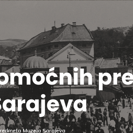
pomoćnih pr
Sarajeva
predmeta Muzeja Sarajeva