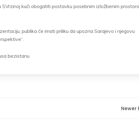
 SVrzinoj kući obogatiti postavku posebnim izložbenim prostor
entaciju, publika će imati priliku da upozna Sarajevo i njegovu
erspektive“.
rusa bezistanu
Newer 