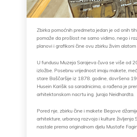
Zbirka pomoćnih predmeta jedan je od onih tihih
pomaže da prošlost ne samo vidimo, nego i raz
planovi i grafikoni čine ovu zbirku živim alatom
U fundusu Muzeja Sarajeva čuva se više od 20
izložbe. Posebnu vrijednost imaju makete, me
stare Baščaršije iz 1878. godine, dovršena 19
Husein Karišik sa saradnicima, a rađena je pre
arhitektonskom nacrtu ing. Juraja Neidhardta.
Pored nje, zbirku čine i makete Begove džamije
arhitekture, urbanog razvoja i kulture življenja
nastale prema originalnom djelu Mustafe Faginov