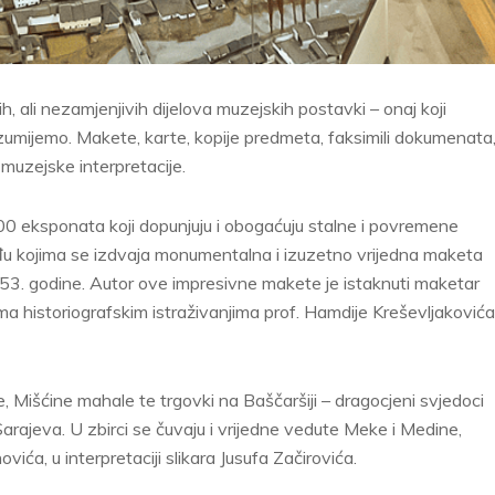
, ali nezamjenjivih dijelova muzejskih postavki – onaj koji
umijemo. Makete, karte, kopije predmeta, faksimili dokumenata
 muzejske interpretacije.
0 eksponata koji dopunjuju i obogaćuju stalne i povremene
đu kojima se izdvaja monumentalna i izuzetno vrijedna maketa
53. godine. Autor ove impresivne makete je istaknuti maketar
ma historiografskim istraživanjima prof. Hamdije Kreševljakovića
, Mišćine mahale te trgovki na Baščaršiji – dragocjeni svjedoci
 Sarajeva. U zbirci se čuvaju i vrijedne vedute Meke i Medine,
ića, u interpretaciji slikara Jusufa Začirovića.