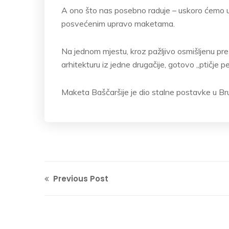
A ono što nas posebno raduje – uskoro ćemo u
posvećenim upravo maketama.
Na jednom mjestu, kroz pažljivo osmišljenu prez
arhitekturu iz jedne drugačije, gotovo „ptičje p
Maketa Baščaršije je dio stalne postavke u B
Previous Post