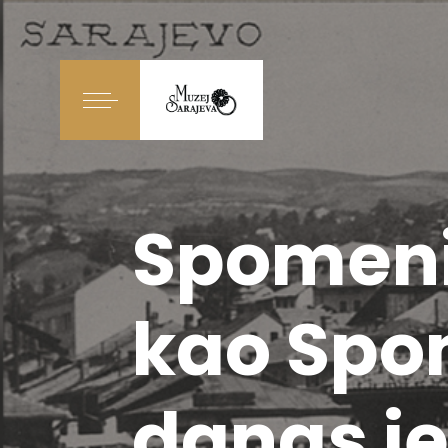
Spomeni
kao Spom
danas je