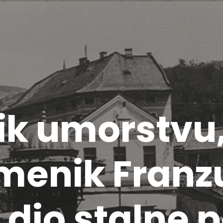
k umorstvu, 
enik Franzu i
 dio stalne 