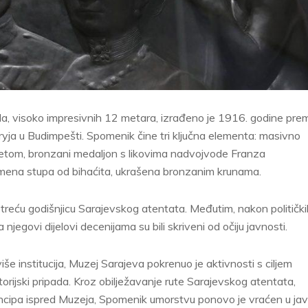
a, visoko impresivnih 12 metara, izrađeno je 1916. godine pre
ja u Budimpešti. Spomenik čine tri ključna elementa: masivno
etom, bronzani medaljon s likovima nadvojvode Franza
amena stupa od bihaćita, ukrašena bronzanim krunama.
treću godišnjicu Sarajevskog atentata. Međutim, nakon politički
jegovi dijelovi decenijama su bili skriveni od očiju javnosti.
iše institucija, Muzej Sarajeva pokrenuo je aktivnosti s ciljem
rijski pripada. Kroz obilježavanje rute Sarajevskog atentata,
rincipa ispred Muzeja, Spomenik umorstvu ponovo je vraćen u jav