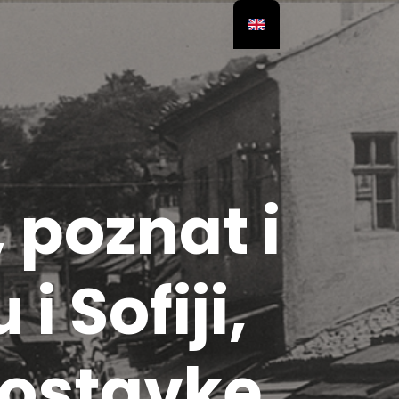
poznat i
 Sofiji,
postavke