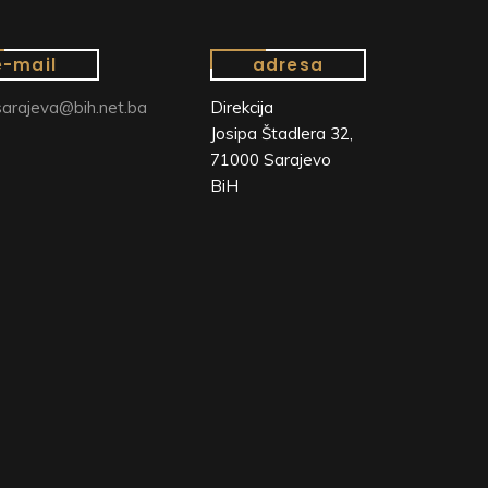
e-mail
adresa
arajeva@bih.net.ba
Direkcija
Josipa Štadlera 32,
71000 Sarajevo
BiH