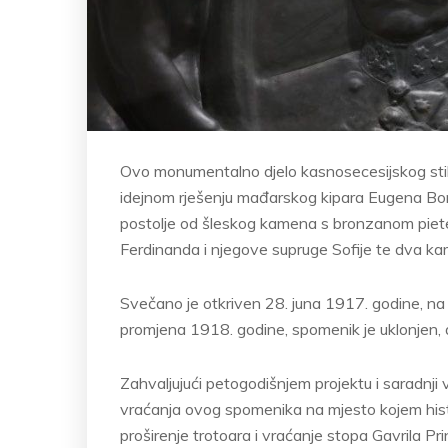
Ovo monumentalno djelo kasnosecesijskog stil
idejnom rješenju mađarskog kipara Eugena Bory
postolje od šleskog kamena s bronzanom piet
Ferdinanda i njegove supruge Sofije te dva k
Svečano je otkriven 28. juna 1917. godine, na 
promjena 1918. godine, spomenik je uklonjen, a n
Zahvaljujući petogodišnjem projektu i saradnji v
vraćanja ovog spomenika na mjesto kojem histo
proširenje trotoara i vraćanje stopa Gavrila P