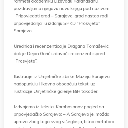
rahmetli akademiku Dževadu Karahasanu,
pozdravljamo njegovu novu knjigu pod nazivom
“Pripovjedati grad – Sarajevo, grad nastao radi
pripovijedanja” u izdanju SPKD “Prosvjeta”
Sarajevo.
Urednica i recenzentica je Dragana Tomašević,
dok je Dejan Garić izdavač i recenzent ispred
“Prosvjete”.
Ilustracije iz Umjetničke zbirke Muzeja Sarajeva
nadopunjuju i likovno obogaćuju tekst, uz
ilustracije Umjetničke galerije BiH također.
Izdvajamo iz teksta, Karahasanov pogled na
pripovjedačko Sarajevo: – A Sarajevo je, možda
upravo zbog toga svog višeglasja, bitna metafora