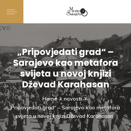
„Pripovjedati grad“ –
Sarajevo kao metafora
svijeta u novoj knjizi
Dževad Karahasan
Home
novosti
„Pripovjedati grad“ – Sarajevo kao metafora
svijeta u novoj knjizi Dževad Karahasan