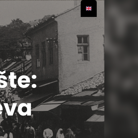
šte:
eva