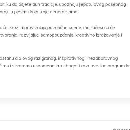
priliku da osjete duh tradicije, upoznaju ljepotu ovog posebnog
araju u pjesmu koja traje generacijama.
kuće, kroz improvizaciju pozorišne scene, mali učesnici će
stvaranja, razvijajući samopouzdanje, kreativno izražavanje i
ostanu dio ovog razigranog, inspirativnog i nezaboravnog
učimo i stvaramo uspomene kroz bogat i raznovrstan program ko