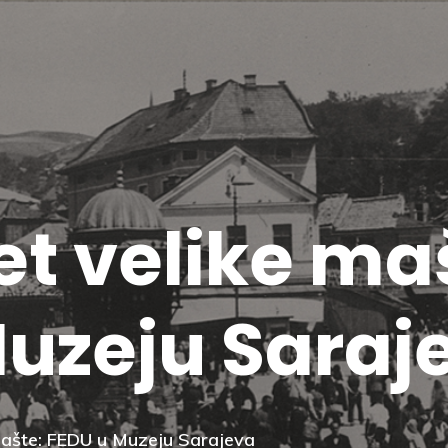
jet velike ma
uzeju Saraj
 mašte: FEDU u Muzeju Sarajeva