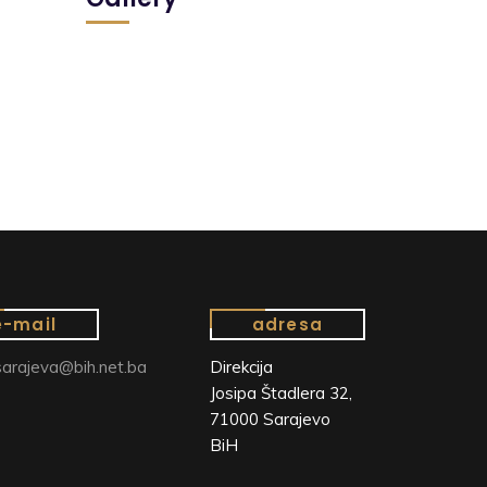
e-mail
adresa
arajeva@bih.net.ba
Direkcija
Josipa Štadlera 32,
71000 Sarajevo
BiH