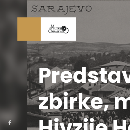
Predstav
zbirke, 
Hivzije