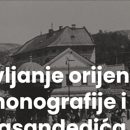
ljanje orije
monografije i
 Hasandedića