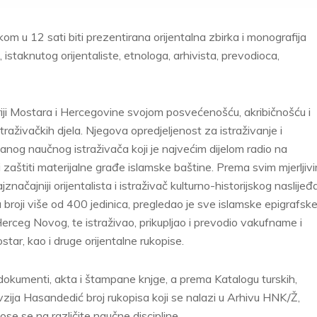
om u 12 sati biti prezentirana orijentalna zbirka i monografija
istaknutog orijentaliste, etnologa, arhivista, prevodioca,
oriji Mostara i Hercegovine svojom posvećenošću, akribičnošću i
traživačkih djela. Njegova opredjeljenost za istraživanje i
danog naučnog istraživača koji je najvećim dijelom radio na
 i zaštiti materijalne građe islamske baštine. Prema svim mjerljiv
čajniji orijentalista i istraživač kulturno-historijskog naslijeđ
 broji više od 400 jedinica, pregledao je sve islamske epigrafsk
erceg Novog, te istraživao, prikupljao i prevodio vakufname i
ar, kao i druge orijentalne rukopise.
 dokumenti, akta i štampane knjge, a prema Katalogu turskih,
Hivzija Hasandedić broj rukopisa koji se nalazi u Arhivu HNK/Ž,
se se na različite naučne discipline.