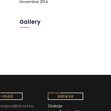
Novembar 2014
Gallery
e-mail
adresa
arajeva@bih.net.ba
Direkcija