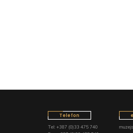
Telefon
Tel: +387 (0)33 475 740
muzejs