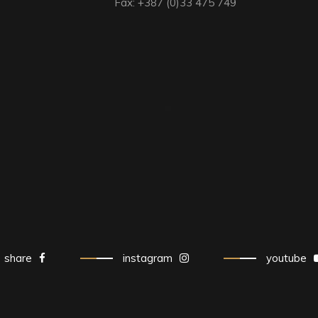
Fax: +387 (0)33 475 749
share
instagram
youtube