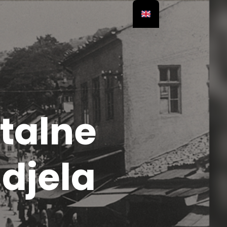
ntalne
 djela