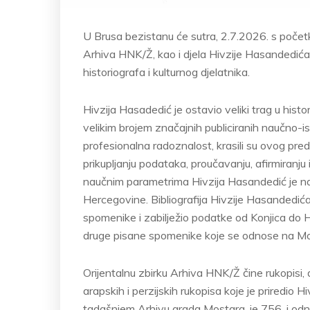
U Brusa bezistanu će sutra, 2.7.2026. s početk
Arhiva HNK/Ž, kao i djela Hivzije Hasandedića, 
historiografa i kulturnog djelatnika.
Hivzija Hasadedić je ostavio veliki trag u hist
velikim brojem značajnih publiciranih naučno-is
profesionalna radoznalost, krasili su ovog pre
prikupljanju podataka, proučavanju, afirmiranju
naučnim parametrima Hivzija Hasandedić je najzna
Hercegovine. Bibliografija Hivzije Hasandedića
spomenike i zabilježio podatke od Konjica do H
druge pisane spomenike koje se odnose na Most
Orijentalnu zbirku Arhiva HNK/Ž čine rukopisi,
arapskih i perzijskih rukopisa koje je priredio 
tadašnjem Arhivu grada Mostara, je 756, i odno