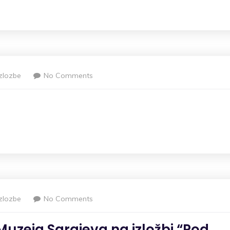
Izlozbe
No Comments
Izlozbe
No Comments
Muzeja Sarajeva na izložbi “Pod