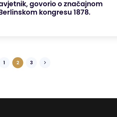
avjetnik, govorio o značajnom
Berlinskom kongresu 1878.
1
2
3