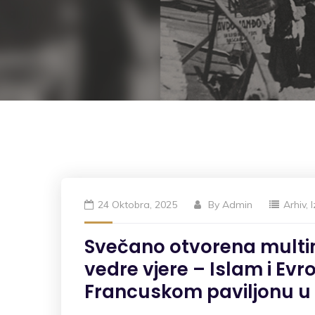
24 Oktobra, 2025
By
Admin
Arhiv
,
Svečano otvorena multi
vedre vjere – Islam i Ev
Francuskom paviljonu u