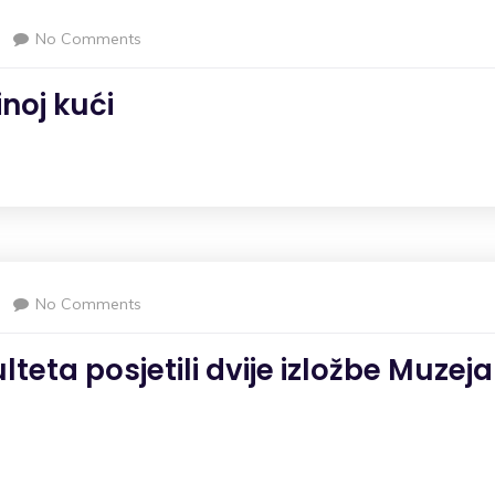
No Comments
inoj kući
No Comments
lteta posjetili dvije izložbe Muzeja