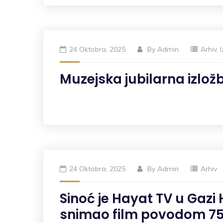
24 Oktobra, 2025
By
Admin
Arhiv
,
Muzejska jubilarna izlož
24 Oktobra, 2025
By
Admin
Arhiv
Sinoć je Hayat TV u Ga
snimao film povodom 75.