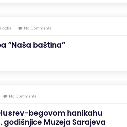
Izlozbe
No Comments
ba “Naša baština”
No Comments
zi Husrev-begovom hanikahu
 godišnjice Muzeja Sarajeva