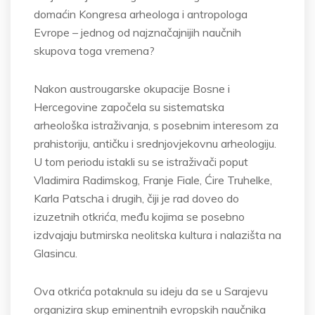
domaćin Kongresa arheologa i antropologa
Evrope – jednog od najznačajnijih naučnih
skupova toga vremena?
Nakon austrougarske okupacije Bosne i
Hercegovine započela su sistematska
arheološka istraživanja, s posebnim interesom za
prahistoriju, antičku i srednjovjekovnu arheologiju.
U tom periodu istakli su se istraživači poput
Vladimira Radimskog, Franje Fiale, Ćire Truhelke,
Karla Patschа i drugih, čiji je rad doveo do
izuzetnih otkrića, među kojima se posebno
izdvajaju butmirska neolitska kultura i nalazišta na
Glasincu.
Ova otkrića potaknula su ideju da se u Sarajevu
organizira skup eminentnih evropskih naučnika