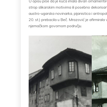
U opisu piše da je kuća imala divan ornamentira
strop slikarskim motivima ili posebno dekorisan
austro-ugarska novinarka, pijanistica i antropol
20. st.) prebacila u Beč. Mrazović je afirmiral
njemačkom govornom području.