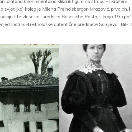
ni plafond (monumentalna slika ili figura na stropu – ukrašeni
a svjetiljka) kojeg je Milena Preindlsberger-Mrazović, prva bh. i
oginja l, te vlasnica i urednica Bosnische Posta, s kraja 19. i poč
a vrijednosti BiH i etnološke autentične predmete Sarajeva i BiH 