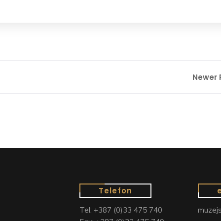
Newer 
Telefon
Tel: +387 (0)33 475 740
muzejs