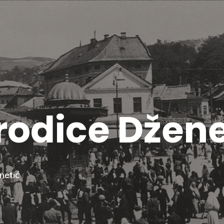
rodice Džene
netić