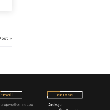
Post
e-mail
adresa
arajeva@bih.net.ba
Direkcija