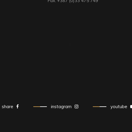
Fax: +387 (0)33 475 749
share
instagram
youtube