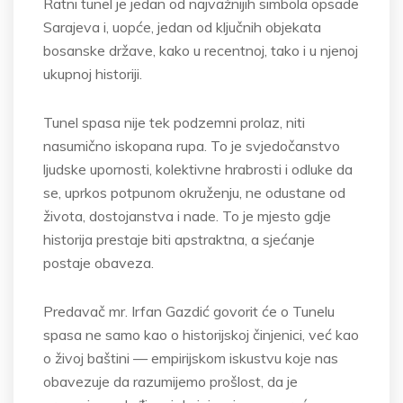
Ratni tunel je jedan od najvažnijih simbola opsade
Sarajeva i, uopće, jedan od ključnih objekata
bosanske države, kako u recentnoj, tako i u njenoj
ukupnoj historiji.
Tunel spasa nije tek podzemni prolaz, niti
nasumično iskopana rupa. To je svjedočanstvo
ljudske upornosti, kolektivne hrabrosti i odluke da
se, uprkos potpunom okruženju, ne odustane od
života, dostojanstva i nade. To je mjesto gdje
historija prestaje biti apstraktna, a sjećanje
postaje obaveza.
Predavač mr. Irfan Gazdić govorit će o Tunelu
spasa ne samo kao o historijskoj činjenici, već kao
o živoj baštini — empirijskom iskustvu koje nas
obavezuje da razumijemo prošlost, da je