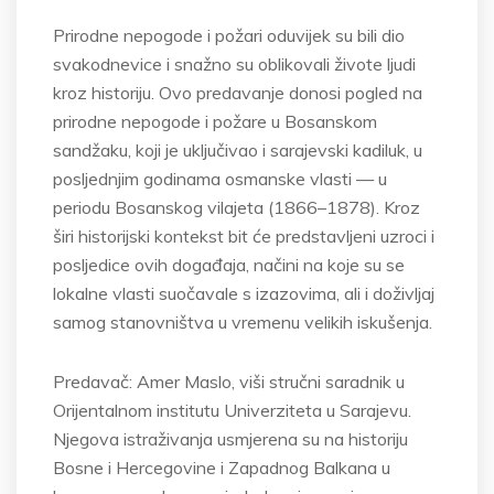
Prirodne nepogode i požari oduvijek su bili dio
svakodnevice i snažno su oblikovali živote ljudi
kroz historiju. Ovo predavanje donosi pogled na
prirodne nepogode i požare u Bosanskom
sandžaku, koji je uključivao i sarajevski kadiluk, u
posljednjim godinama osmanske vlasti — u
periodu Bosanskog vilajeta (1866–1878). Kroz
širi historijski kontekst bit će predstavljeni uzroci i
posljedice ovih događaja, načini na koje su se
lokalne vlasti suočavale s izazovima, ali i doživljaj
samog stanovništva u vremenu velikih iskušenja.
Predavač: Amer Maslo, viši stručni saradnik u
Orijentalnom institutu Univerziteta u Sarajevu.
Njegova istraživanja usmjerena su na historiju
Bosne i Hercegovine i Zapadnog Balkana u