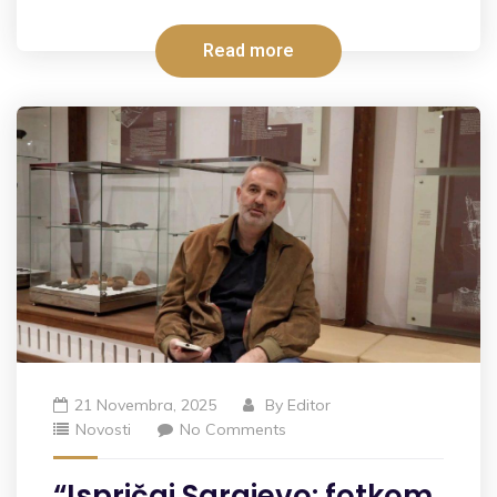
Read more
21 Novembra, 2025
By
Editor
Novosti
No Comments
“Ispričaj Sarajevo: fotkom,