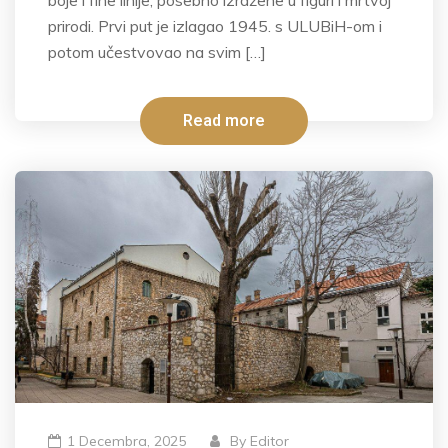
boje i fine linije, posebno izražene u figuri i mrtvoj
prirodi. Prvi put je izlagao 1945. s ULUBiH-om i
potom učestvovao na svim […]
Read more
1 Decembra, 2025
By
Editor