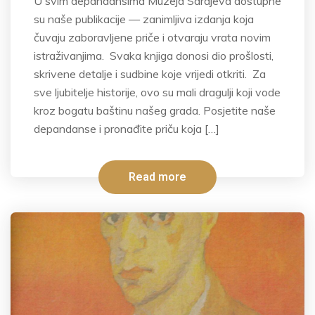
U svim depandansima Muzeja Sarajeva dostupne
su naše publikacije — zanimljiva izdanja koja
čuvaju zaboravljene priče i otvaraju vrata novim
istraživanjima. Svaka knjiga donosi dio prošlosti,
skrivene detalje i sudbine koje vrijedi otkriti. Za
sve ljubitelje historije, ovo su mali dragulji koji vode
kroz bogatu baštinu našeg grada. Posjetite naše
depandanse i pronađite priču koja […]
Read more