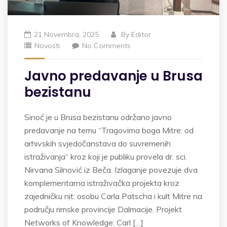
21 Novembra, 2025
By
Editor
Novosti
No Comments
Javno predavanje u Brusa
bezistanu
Sinoć je u Brusa bezistanu održano javno
predavanje na temu “Tragovima boga Mitre: od
arhivskih svjedočanstava do suvremenih
istraživanja“ kroz koji je publiku provela dr. sci.
Nirvana Silnović iz Beča. Izlaganje povezuje dva
komplementarna istraživačka projekta kroz
zajedničku nit: osobu Carla Patscha i kult Mitre na
području rimske provincije Dalmacije. Projekt
Networks of Knowledge: Carl […]