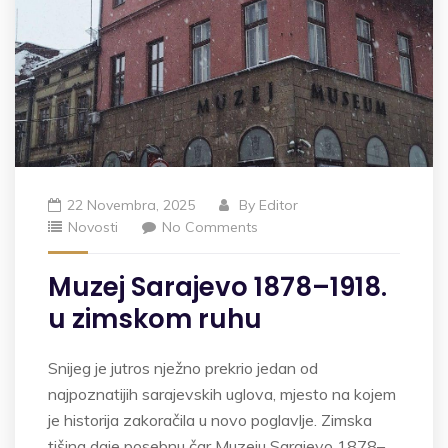
22 Novembra, 2025
By
Editor
Novosti
No Comments
Muzej Sarajevo 1878–1918.
u zimskom ruhu
Snijeg je jutros nježno prekrio jedan od
najpoznatijih sarajevskih uglova, mjesto na kojem
je historija zakoračila u novo poglavlje. Zimska
tišina daje posebnu čar Muzeju Sarajevo 1878–