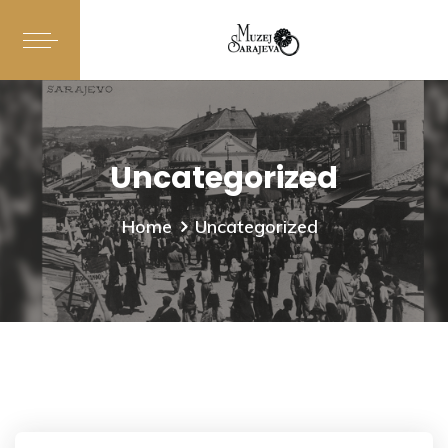
Uncategorized
Home
Uncategorized